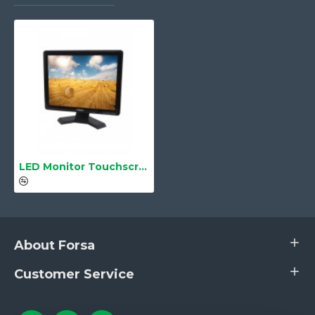
Connector
VGA, HDMI
Color
Glossy Black
Power Consumption
Typical 23W
Aspect Ratio
4:3
Video Signal
Analog RGB
Signal Sync
LED Monitor Touchscreen 19" LS-1901TS HDMI
Separate H/V, Composite, SOG
Power DC
DC 12V 3A
Stand By (DPMS)
<1.3W
About Forsa
Plug & Play
Supported
Customer Service
Windows XP/7/8/10 (Optional),
OS Supported
Linux