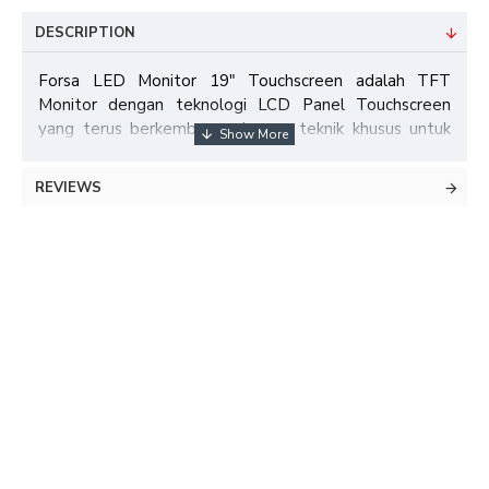
DESCRIPTION
Forsa LED Monitor 19" Touchscreen adalah TFT
Monitor dengan teknologi LCD Panel Touchscreen
yang terus berkembang, dengan teknik khusus untuk
menghasilkan warna pada layar sentuh (Touchscreen).
Active Matrix atau TFT (Thin Film Transistor)
REVIEWS
technology menghasilkan warna dan gambar setajam
Monitor CRT. Selain itu LED Monitor lebih terang
dibandingkan dengan Monitor CRT biasa. Dengan
sistem Touchscreen, jelas mempunyai keunggulan yang
lebih banyak jika dibandingkan dengan LED Monitor
biasa karena lebih banyak digunakan pada berbagai
aplikasi seperti POS, main game dengan layar sentuh,
dll.
Tutorial Kalibrasi
https://youtu.be/GN5wA6LJ314